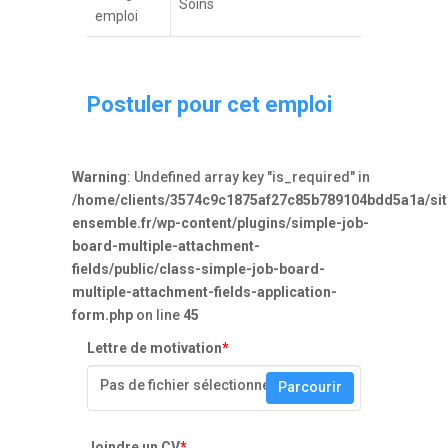
Soins
emploi
Postuler pour cet emploi
Warning
: Undefined array key "is_required" in
/home/clients/3574c9c1875af27c85b789104bdd5a1a/site
ensemble.fr/wp-content/plugins/simple-job-
board-multiple-attachment-
fields/public/class-simple-job-board-
multiple-attachment-fields-application-
form.php
on line
45
Lettre de motivation
*
Pas de fichier sélectionné
Parcourir
Joindre un CV
*