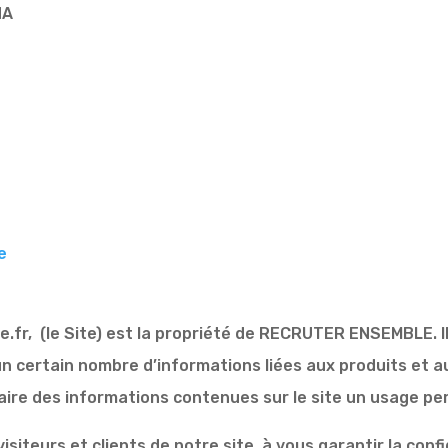
NA
e
fr, (le Site) est la propriété de RECRUTER ENSEMBLE. Il
s) un certain nombre d’informations liées aux produits e
 faire des informations contenues sur le site un usage p
iteurs et clients de notre site, à vous garantir la conf