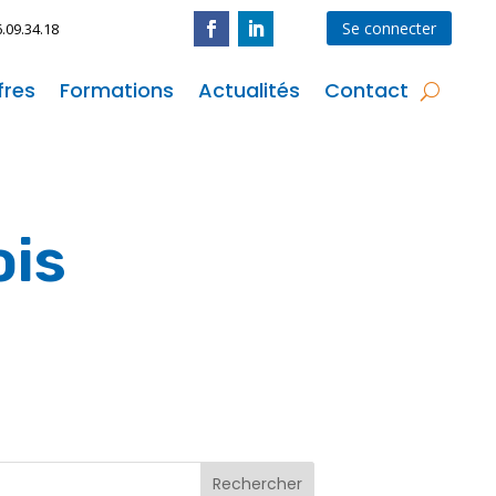
Se connecter
6.09.34.18
fres
Formations
Actualités
Contact
ois
Rechercher