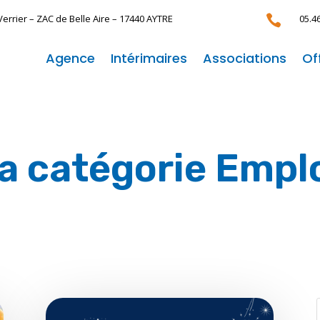
Verrier –
ZAC de Belle Aire –
17440 AYTRE

05.4
Agence
Intérimaires
Associations
Of
la catégorie Empl