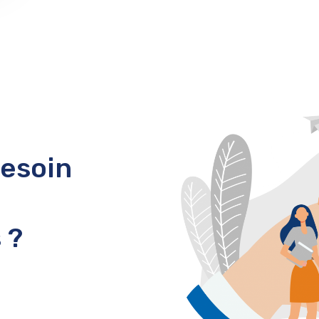
Besoin
 ?