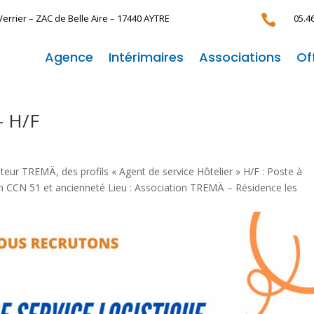
Verrier –
ZAC de Belle Aire –
17440 AYTRE

05.4
Agence
Intérimaires
Associations
Of
– H/F
ur TREMÄ, des profils « Agent de service Hôtelier » H/F : Poste à
on CCN 51 et ancienneté Lieu : Association TREMÄ – Résidence les